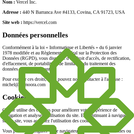
Nom :
Vercel Inc.
Adresse :
440 N Barranca Ave #4133, Covina, CA 91723, USA
Site web :
https://vercel.com
Données personnelles
Conformément à la loi « Informatique et Libertés » du 6 janvier
1978 modifiée et au Règlement Général sur la Protection des
Données (RGPD), vous disposez d'un droit d'accès, de rectification,
d'effacement, de portabilité et de limitation du traitement des
données vous concernant.
Pour exercer ces droits, vous pouvez nous contacter à l'adresse :
michel@domoora.com
Cookies
Ce site utilise des cookies pour améliorer votre expérience de
navigation et analyser l'utilisation du site. En continuant à naviguer
sur ce site, vous acceptez l'utilisation des cookies.
Vous pouvez configurer votre navigateur pour refuser les cookies ou